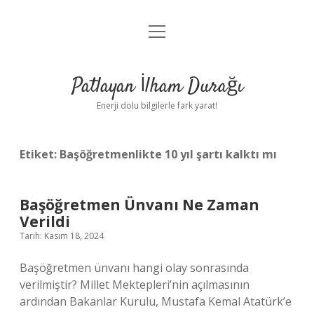
menüyü
Anasayfa
aç
Gizlilik Politikası
Patlayan İlham Durağı
Yasal Uyarı
Enerji dolu bilgilerle fark yarat!
Hakkımızda
Etiket:
Başöğretmenlikte 10 yıl şartı kalktı mı
Başöğretmen Ünvanı Ne Zaman
Verildi
Tarih: Kasım 18, 2024
Başöğretmen ünvanı hangi olay sonrasında
verilmiştir? Millet Mektepleri’nin açılmasının
ardından Bakanlar Kurulu, Mustafa Kemal Atatürk’e