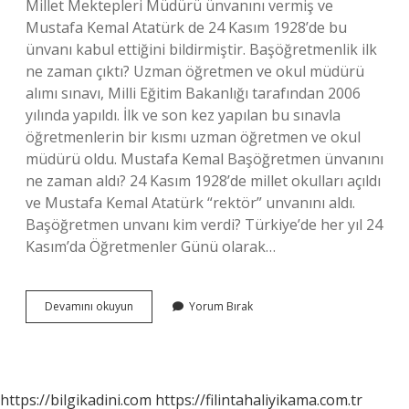
Millet Mektepleri Müdürü ünvanını vermiş ve
Mustafa Kemal Atatürk de 24 Kasım 1928’de bu
ünvanı kabul ettiğini bildirmiştir. Başöğretmenlik ilk
ne zaman çıktı? Uzman öğretmen ve okul müdürü
alımı sınavı, Milli Eğitim Bakanlığı tarafından 2006
yılında yapıldı. İlk ve son kez yapılan bu sınavla
öğretmenlerin bir kısmı uzman öğretmen ve okul
müdürü oldu. Mustafa Kemal Başöğretmen ünvanını
ne zaman aldı? 24 Kasım 1928’de millet okulları açıldı
ve Mustafa Kemal Atatürk “rektör” unvanını aldı.
Başöğretmen unvanı kim verdi? Türkiye’de her yıl 24
Kasım’da Öğretmenler Günü olarak…
Başöğretmen
Devamını okuyun
Yorum Bırak
Ünvanı
Ne
Zaman
Verildi
https://bilgikadini.com
https://filintahaliyikama.com.tr