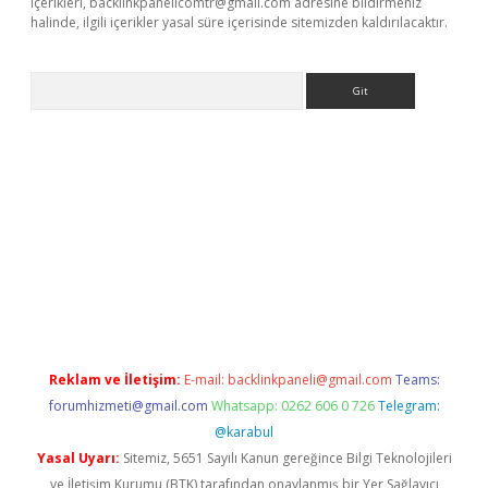
içerikleri,
backlinkpanelicomtr@gmail.com
adresine bildirmeniz
halinde, ilgili içerikler yasal süre içerisinde sitemizden kaldırılacaktır.
Arama
et-giris.com/
betexper güvenilir mi
elexbetgiris.org
Reklam ve İletişim:
E-mail:
backlinkpaneli@gmail.com
Teams:
forumhizmeti@gmail.com
Whatsapp: 0262 606 0 726
Telegram:
@karabul
Yasal Uyarı:
Sitemiz, 5651 Sayılı Kanun gereğince Bilgi Teknolojileri
ve İletişim Kurumu (BTK) tarafından onaylanmış bir Yer Sağlayıcı