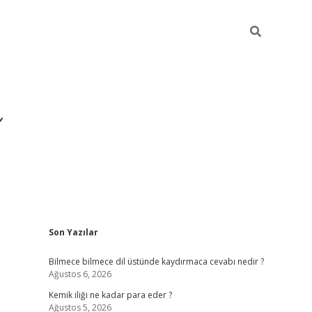
Sidebar
Son Yazılar
https://hiltonbet-giris.
Bilmece bilmece dil üstünde kaydırmaca cevabı nedir ?
Ağustos 6, 2026
Kemik iliği ne kadar para eder ?
Ağustos 5, 2026