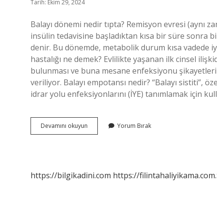
Tarih: Ekim 29, 2024
Balayı dönemi nedir tıpta? Remisyon evresi (aynı zam
insülin tedavisine başladıktan kısa bir süre sonra b
denir. Bu dönemde, metabolik durum kısa vadede iyile
hastalığı ne demek? Evlilikte yaşanan ilk cinsel ili
bulunması ve buna mesane enfeksiyonu şikayetlerinin
veriliyor. Balayı empotansı nedir? “Balayı sistiti”, ö
idrar yolu enfeksiyonlarını (İYE) tanımlamak için kull
Balayı
Devamını okuyun
Yorum Bırak
Ne
Demek
Tıp
https://bilgikadini.com
https://filintahaliyikama.com.