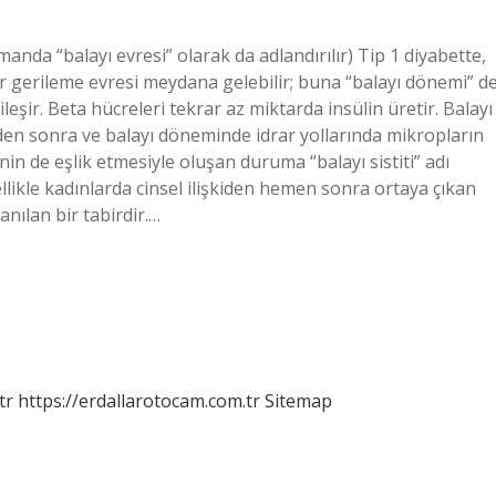
anda “balayı evresi” olarak da adlandırılır) Tip 1 diyabette,
ir gerileme evresi meydana gelebilir; buna “balayı dönemi” d
şir. Beta hücreleri tekrar az miktarda insülin üretir. Balayı
şkiden sonra ve balayı döneminde idrar yollarında mikropların
 de eşlik etmesiyle oluşan duruma “balayı sistiti” adı
zellikle kadınlarda cinsel ilişkiden hemen sonra ortaya çıkan
anılan bir tabirdir.…
tr
https://erdallarotocam.com.tr
Sitemap