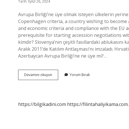
Tarih: Eylül 26, 2024
Avrupa Birliği’ne üye olmak isteyen ülkelerin yerin
Copenhagen criteria, a country wishing to become a
and economic criteria and compliance with the EU acq
prerequisite for starting accession negotiations wit
kimdir? Slovenya’nın çeşitli fasıllardaki ablukasını 
Aralık 2011’de Katılım Antlaşması’nı imzaladı. Hırvatis
Azerbaycan Avrupa Birliği’ne ne üye mi?…
Avrupa
Devamını okuyun
Yorum Bırak
Birliğine
Uye
Olmayan
Ulkeler
https://bilgikadini.com
https://filintahaliyikama.com.