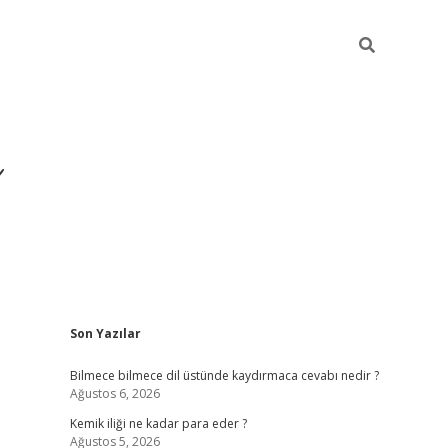
Sidebar
Son Yazılar
https://hiltonbet-giris.
Bilmece bilmece dil üstünde kaydırmaca cevabı nedir ?
Ağustos 6, 2026
Kemik iliği ne kadar para eder ?
Ağustos 5, 2026