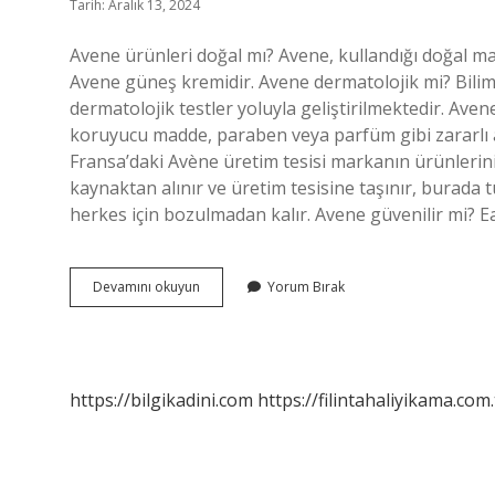
Tarih: Aralık 13, 2024
Avene ürünleri doğal mı? Avene, kullandığı doğal mal
Avene güneş kremidir. Avene dermatolojik mi? Bilims
dermatolojik testler yoluyla geliştirilmektedir. Av
koruyucu madde, paraben veya parfüm gibi zararlı 
Fransa’daki Avène üretim tesisi markanın ürünlerini
kaynaktan alınır ve üretim tesisine taşınır, burada 
herkes için bozulmadan kalır. Avene güvenilir mi? 
Avene
Devamını okuyun
Yorum Bırak
Bitkisel
Mi
https://bilgikadini.com
https://filintahaliyikama.com.