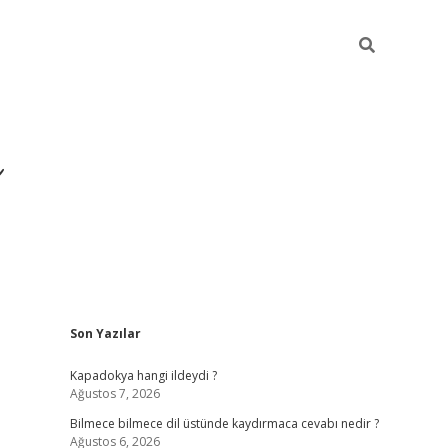
Sidebar
Son Yazılar
https://hiltonbet-giris.
Kapadokya hangi ildeydi ?
Ağustos 7, 2026
Bilmece bilmece dil üstünde kaydırmaca cevabı nedir ?
Ağustos 6, 2026