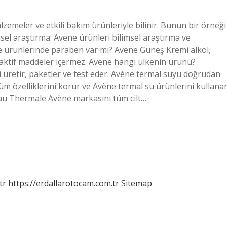
zemeler ve etkili bakım ürünleriyle bilinir. Bunun bir örneği
el araştırma: Avene ürünleri bilimsel araştırma ve
ene ürünlerinde paraben var mı? Avene Güneş Kremi alkol,
aktif maddeler içermez. Avene hangi ülkenin ürünü?
 üretir, paketler ve test eder. Avène termal suyu doğrudan
tüm özelliklerini korur ve Avène termal su ürünlerini kullana
Eau Thermale Avène markasını tüm cilt…
tr
https://erdallarotocam.com.tr
Sitemap