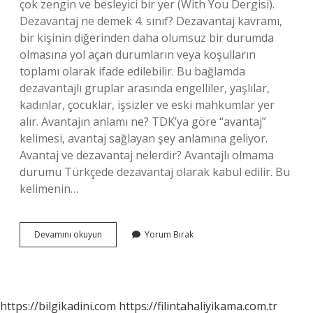
çok zengin ve besleyici bir yer (With You Dergisi).
Dezavantaj ne demek 4. sınıf? Dezavantaj kavramı,
bir kişinin diğerinden daha olumsuz bir durumda
olmasına yol açan durumların veya koşulların
toplamı olarak ifade edilebilir. Bu bağlamda
dezavantajlı gruplar arasında engelliler, yaşlılar,
kadınlar, çocuklar, işsizler ve eski mahkumlar yer
alır. Avantajın anlamı ne? TDK’ya göre “avantaj”
kelimesi, avantaj sağlayan şey anlamına geliyor.
Avantaj ve dezavantaj nelerdir? Avantajlı olmama
durumu Türkçede dezavantaj olarak kabul edilir. Bu
kelimenin…
Avantaj
Devamını okuyun
Yorum Bırak
Ve
Dezavantaj
Anlamı
Nedir
https://bilgikadini.com
https://filintahaliyikama.com.tr