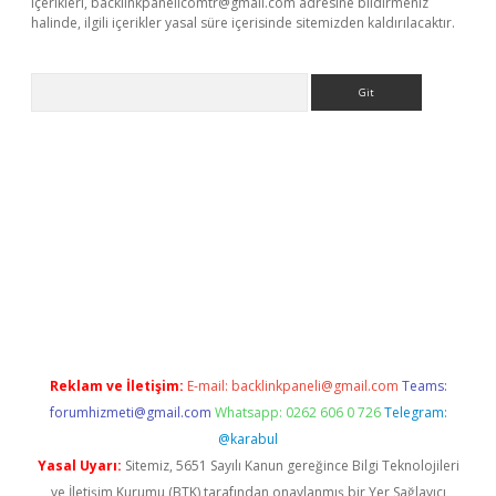
içerikleri,
backlinkpanelicomtr@gmail.com
adresine bildirmeniz
halinde, ilgili içerikler yasal süre içerisinde sitemizden kaldırılacaktır.
Arama
et-giris.com/
betexper güvenilir mi
elexbetgiris.org
Reklam ve İletişim:
E-mail:
backlinkpaneli@gmail.com
Teams:
forumhizmeti@gmail.com
Whatsapp: 0262 606 0 726
Telegram:
@karabul
Yasal Uyarı:
Sitemiz, 5651 Sayılı Kanun gereğince Bilgi Teknolojileri
ve İletişim Kurumu (BTK) tarafından onaylanmış bir Yer Sağlayıcı