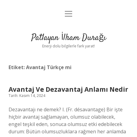
menüyü
Anasayfa
aç
Gizlilik Politikası
Patlayan İlham Durağı
Yasal Uyarı
Enerji dolu bilgilerle fark yarat!
Hakkımızda
Etiket:
Avantaj Türkçe mi
Avantaj Ve Dezavantaj Anlamı Nedir
Tarih: Kasım 14, 2024
Dezavantajı ne demek? I. (Fr. désavantage) Bir işte
hiçbir avantaj sağlamayan, olumsuz olabilecek,
engel teşkil eden, sonuca olumsuz etki edebilecek
durum: Bütün olumsuzluklara rağmen her anlamda