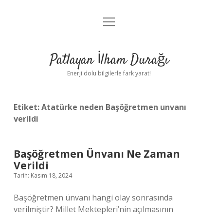
menüyü
Anasayfa
aç
Gizlilik Politikası
Patlayan İlham Durağı
Yasal Uyarı
Enerji dolu bilgilerle fark yarat!
Hakkımızda
Etiket:
Atatürke neden Başöğretmen unvanı
verildi
Başöğretmen Ünvanı Ne Zaman
Verildi
Tarih: Kasım 18, 2024
Başöğretmen ünvanı hangi olay sonrasında
verilmiştir? Millet Mektepleri’nin açılmasının