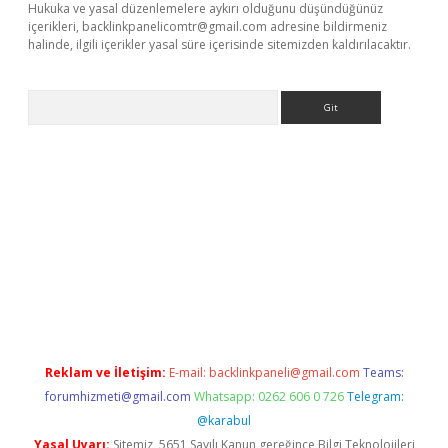
Hukuka ve yasal düzenlemelere aykırı olduğunu düşündüğünüz
içerikleri,
backlinkpanelicomtr@gmail.com
adresine bildirmeniz
halinde, ilgili içerikler yasal süre içerisinde sitemizden kaldırılacaktır.
Arama
et-giris.com/
betexper güvenilir mi
elexbetgiris.org
Reklam ve İletişim:
E-mail:
backlinkpaneli@gmail.com
Teams:
forumhizmeti@gmail.com
Whatsapp: 0262 606 0 726
Telegram:
@karabul
Yasal Uyarı:
Sitemiz, 5651 Sayılı Kanun gereğince Bilgi Teknolojileri