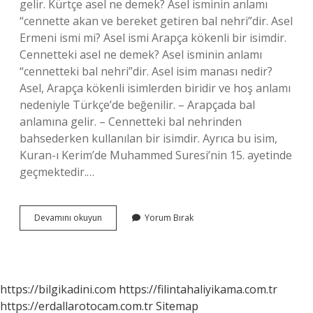
gelir. Kürtçe asel ne demek? Asel isminin anlamı
“cennette akan ve bereket getiren bal nehri”dir. Asel
Ermeni ismi mi? Asel ismi Arapça kökenli bir isimdir.
Cennetteki asel ne demek? Asel isminin anlamı
“cennetteki bal nehri”dir. Asel isim manası nedir?
Asel, Arapça kökenli isimlerden biridir ve hoş anlamı
nedeniyle Türkçe’de beğenilir. – Arapçada bal
anlamına gelir. – Cennetteki bal nehrinden
bahsederken kullanılan bir isimdir. Ayrıca bu isim,
Kuran-ı Kerim’de Muhammed Suresi’nin 15. ayetinde
geçmektedir.…
Asel
Devamını okuyun
Yorum Bırak
Kelimesi
Ne
Anlama
Gelir
https://bilgikadini.com
https://filintahaliyikama.com.tr
https://erdallarotocam.com.tr
Sitemap