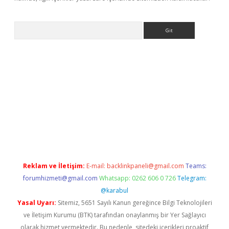
Arama
et-giris.com/
betexper güvenilir mi
elexbetgiris.org
Reklam ve İletişim:
E-mail:
backlinkpaneli@gmail.com
Teams:
forumhizmeti@gmail.com
Whatsapp: 0262 606 0 726
Telegram:
@karabul
Yasal Uyarı:
Sitemiz, 5651 Sayılı Kanun gereğince Bilgi Teknolojileri
ve İletişim Kurumu (BTK) tarafından onaylanmış bir Yer Sağlayıcı
olarak hizmet vermektedir. Bu nedenle, sitedeki içerikleri proaktif