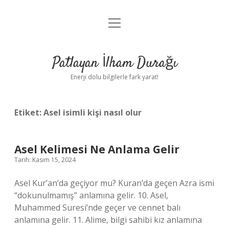
menüyü
Anasayfa
aç
Gizlilik Politikası
Patlayan İlham Durağı
Yasal Uyarı
Enerji dolu bilgilerle fark yarat!
Hakkımızda
Etiket:
Asel isimli kişi nasıl olur
Asel Kelimesi Ne Anlama Gelir
Tarih: Kasım 15, 2024
Asel Kur’an’da geçiyor mu? Kuran’da geçen Azra ismi
“dokunulmamış” anlamına gelir. 10. Asel,
Muhammed Suresi’nde geçer ve cennet balı
anlamına gelir. 11. Alime, bilgi sahibi kız anlamına