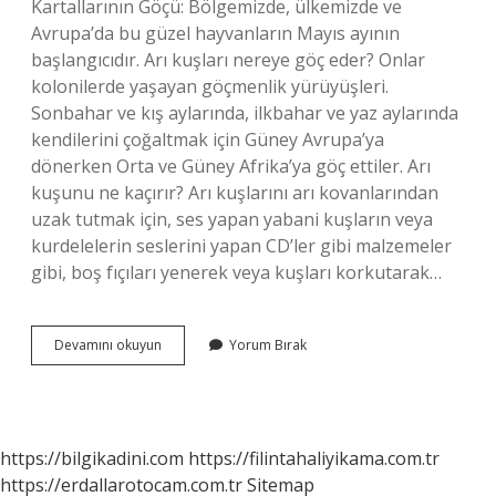
Kartallarının Göçü: Bölgemizde, ülkemizde ve
Avrupa’da bu güzel hayvanların Mayıs ayının
başlangıcıdır. Arı kuşları nereye göç eder? Onlar
kolonilerde yaşayan göçmenlik yürüyüşleri.
Sonbahar ve kış aylarında, ilkbahar ve yaz aylarında
kendilerini çoğaltmak için Güney Avrupa’ya
dönerken Orta ve Güney Afrika’ya göç ettiler. Arı
kuşunu ne kaçırır? Arı kuşlarını arı kovanlarından
uzak tutmak için, ses yapan yabani kuşların veya
kurdelelerin seslerini yapan CD’ler gibi malzemeler
gibi, boş fıçıları yenerek veya kuşları korkutarak…
Arı
Devamını okuyun
Yorum Bırak
Kuşu
Nereden
Gelir
https://bilgikadini.com
https://filintahaliyikama.com.tr
https://erdallarotocam.com.tr
Sitemap