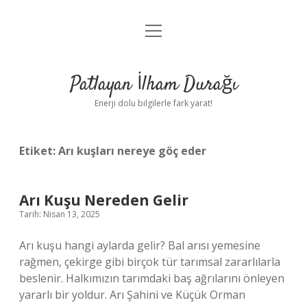
menüyü
Anasayfa
aç
Gizlilik Politikası
Patlayan İlham Durağı
Yasal Uyarı
Enerji dolu bilgilerle fark yarat!
Hakkımızda
Etiket:
Arı kuşları nereye göç eder
Arı Kuşu Nereden Gelir
Tarih: Nisan 13, 2025
Arı kuşu hangi aylarda gelir? Bal arısı yemesine
rağmen, çekirge gibi birçok tür tarımsal zararlılarla
beslenir. Halkımızın tarımdaki baş ağrılarını önleyen
yararlı bir yoldur. Arı Şahini ve Küçük Orman