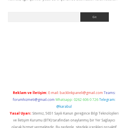
Arama
https://hiltonbet-giris.com/
betexper güvenilir mi
elexbetgiris
Reklam ve İletişim:
E-mail:
backlinkpaneli@gmail.com
Teams:
forumhizmeti@gmail.com
Whatsapp: 0262 606 0 726
Telegram:
@karabul
Yasal Uyarı:
Sitemiz, 5651 Sayılı Kanun gereğince Bilgi Teknolojileri
ve İletişim Kurumu (BTK) tarafından onaylanmış bir Yer Sağlayıcı
olarak hizmet vermektedir. Bu nedenle, sitedeki içerikleri proaktif