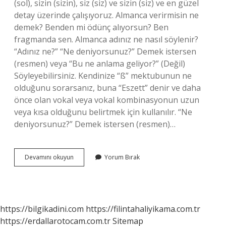
(sol), sizin (sizin), siz (siz) ve sizin (siz) ve en güzel
detay üzerinde çalışıyoruz. Almanca verirmisin ne
demek? Benden mi ödünç alıyorsun? Ben
fragmanda sen. Almanca adınız ne nasıl söylenir?
“Adınız ne?” “Ne deniyorsunuz?” Demek istersen
(resmen) veya “Bu ne anlama geliyor?” (Değil)
Söyleyebilirsiniz. Kendinize “ß” mektubunun ne
olduğunu sorarsanız, buna “Eszett” denir ve daha
önce olan vokal veya vokal kombinasyonun uzun
veya kısa olduğunu belirtmek için kullanılır. “Ne
deniyorsunuz?” Demek istersen (resmen)…
Almanca
Devamını okuyun
Yorum Bırak
Sizin
Nasıl
Denir
https://bilgikadini.com
https://filintahaliyikama.com.tr
https://erdallarotocam.com.tr
Sitemap