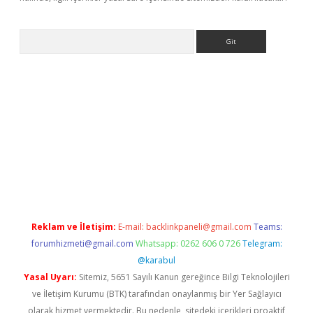
Arama
bet-giris.com/
betexper güvenilir mi
elexbetgiris.org
Reklam ve İletişim:
E-mail:
backlinkpaneli@gmail.com
Teams:
forumhizmeti@gmail.com
Whatsapp: 0262 606 0 726
Telegram:
@karabul
Yasal Uyarı:
Sitemiz, 5651 Sayılı Kanun gereğince Bilgi Teknolojileri
ve İletişim Kurumu (BTK) tarafından onaylanmış bir Yer Sağlayıcı
olarak hizmet vermektedir. Bu nedenle, sitedeki içerikleri proaktif