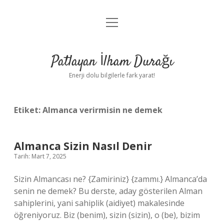
menüyü
Anasayfa
aç
Gizlilik Politikası
Patlayan İlham Durağı
Yasal Uyarı
Enerji dolu bilgilerle fark yarat!
Hakkımızda
Etiket:
Almanca verirmisin ne demek
Almanca Sizin Nasıl Denir
Tarih: Mart 7, 2025
Sizin Almancası ne? {Zamiriniz} {zammı.} Almanca’da
senin ne demek? Bu derste, aday gösterilen Alman
sahiplerini, yani sahiplik (aidiyet) makalesinde
öğreniyoruz. Biz (benim), sizin (sizin), o (be), bizim