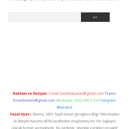
Arama
et-giris.com/
betexper güvenilir mi
elexbetgiris.org
Reklam ve İletişim:
E-mail:
backlinkpaneli@gmail.com
Teams:
forumhizmeti@gmail.com
Whatsapp: 0262 606 0 726
Telegram:
@karabul
Yasal Uyarı:
Sitemiz, 5651 Sayılı Kanun gereğince Bilgi Teknolojileri
ve İletişim Kurumu (BTK) tarafından onaylanmış bir Yer Sağlayıcı
olarak hizmet vermektedir. Bu nedenle, sitedeki içerikleri proaktif