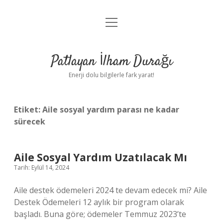
menüyü
Anasayfa
aç
Gizlilik Politikası
Patlayan İlham Durağı
Yasal Uyarı
Enerji dolu bilgilerle fark yarat!
Hakkımızda
Etiket:
Aile sosyal yardım parası ne kadar
sürecek
Aile Sosyal Yardım Uzatılacak Mı
Tarih: Eylül 14, 2024
Aile destek ödemeleri 2024 te devam edecek mi? Aile
Destek Ödemeleri 12 aylık bir program olarak
başladı. Buna göre; ödemeler Temmuz 2023’te