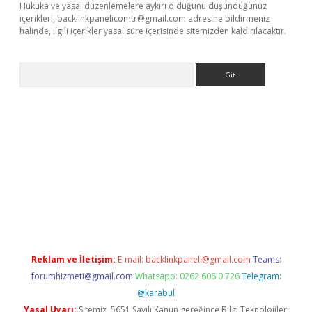
Hukuka ve yasal düzenlemelere aykırı olduğunu düşündüğünüz
içerikleri,
backlinkpanelicomtr@gmail.com
adresine bildirmeniz
halinde, ilgili içerikler yasal süre içerisinde sitemizden kaldırılacaktır.
Arama
et-giris.com/
betexper güvenilir mi
elexbetgiris.org
Reklam ve İletişim:
E-mail:
backlinkpaneli@gmail.com
Teams:
forumhizmeti@gmail.com
Whatsapp: 0262 606 0 726
Telegram:
@karabul
Yasal Uyarı:
Sitemiz, 5651 Sayılı Kanun gereğince Bilgi Teknolojileri