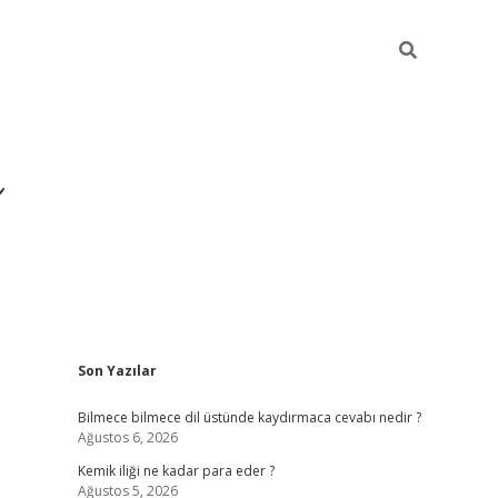
Sidebar
Son Yazılar
https://hiltonbet-giris.c
Bilmece bilmece dil üstünde kaydırmaca cevabı nedir ?
Ağustos 6, 2026
Kemik iliği ne kadar para eder ?
Ağustos 5, 2026