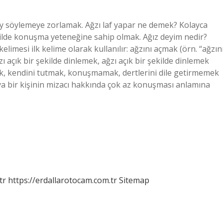
 şey söylemeye zorlamak. Ağzı laf yapar ne demek? Kolayca
kilde konuşma yeteneğine sahip olmak. Ağız deyim nedir?
elimesi ilk kelime olarak kullanılır: ağzını açmak (örn. “ağzın
ı açık bir şekilde dinlemek, ağzı açık bir şekilde dinlemek
mak, kendini tutmak, konuşmamak, dertlerini dile getirmemek
eya bir kişinin mizacı hakkında çok az konuşması anlamına
tr
https://erdallarotocam.com.tr
Sitemap