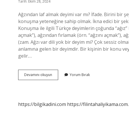
Tarih: Ekim 28, 2024
Ağzından laf almak deyimi var mı? İfade. Birini bir
konuşma yeteneğine sahip olmak. İkna edici bir şe
Konuşma ile ilgili Türkçe deyimlerin çoğunda “ağız” k
açmak”), ağzından fırlamak (örn. “ağzını açmak”), ağz
(zam. Ağzı var dili yok bir deyim mi? Çok sessiz ol
anlamına gelen bir deyimdir. Bir kişinin bir konu v
gelir.…
Ağzı
Devamını okuyun
Yorum Bırak
Laf
Yapmak
Deyim
Mi
https://bilgikadini.com
https://filintahaliyikama.com.