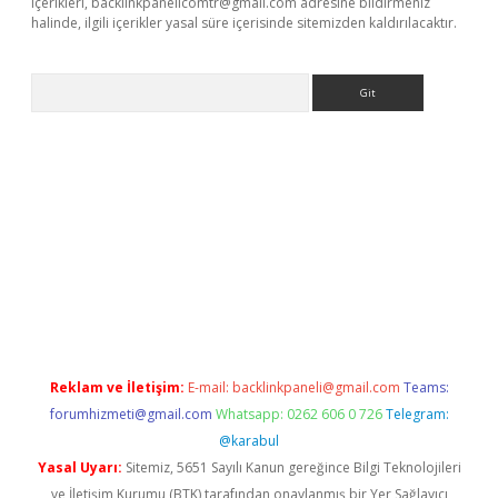
içerikleri,
backlinkpanelicomtr@gmail.com
adresine bildirmeniz
halinde, ilgili içerikler yasal süre içerisinde sitemizden kaldırılacaktır.
Arama
et-giris.com/
betexper güvenilir mi
elexbetgiris.org
Reklam ve İletişim:
E-mail:
backlinkpaneli@gmail.com
Teams:
forumhizmeti@gmail.com
Whatsapp: 0262 606 0 726
Telegram:
@karabul
Yasal Uyarı:
Sitemiz, 5651 Sayılı Kanun gereğince Bilgi Teknolojileri
ve İletişim Kurumu (BTK) tarafından onaylanmış bir Yer Sağlayıcı