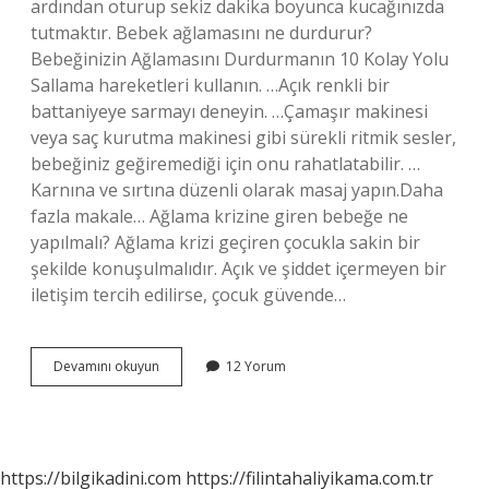
ardından oturup sekiz dakika boyunca kucağınızda
tutmaktır. Bebek ağlamasını ne durdurur?
Bebeğinizin Ağlamasını Durdurmanın 10 Kolay Yolu
Sallama hareketleri kullanın. …Açık renkli bir
battaniyeye sarmayı deneyin. …Çamaşır makinesi
veya saç kurutma makinesi gibi sürekli ritmik sesler,
bebeğiniz geğiremediği için onu rahatlatabilir. …
Karnına ve sırtına düzenli olarak masaj yapın.Daha
fazla makale… Ağlama krizine giren bebeğe ne
yapılmalı? Ağlama krizi geçiren çocukla sakin bir
şekilde konuşulmalıdır. Açık ve şiddet içermeyen bir
iletişim tercih edilirse, çocuk güvende…
Ağlayan
Devamını okuyun
12 Yorum
Bebeği
Ne
Sakinleştirir
https://bilgikadini.com
https://filintahaliyikama.com.tr