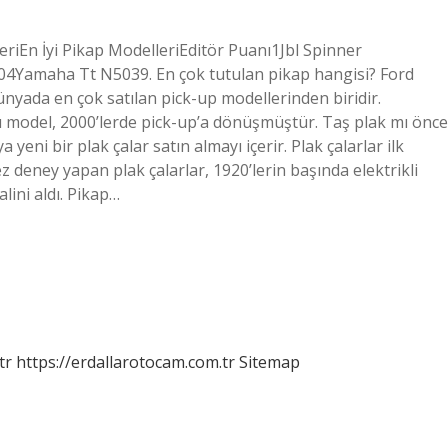
eriEn İyi Pikap ModelleriEditör Puanı1Jbl Spinner
4Yamaha Tt N5039. En çok tutulan pikap hangisi? Ford
nyada en çok satılan pick-up modellerinden biridir.
u model, 2000’lerde pick-up’a dönüşmüştür. Taş plak mı önce
 yeni bir plak çalar satın almayı içerir. Plak çalarlar ilk
kez deney yapan plak çalarlar, 1920’lerin başında elektrikli
lini aldı. Pikap…
tr
https://erdallarotocam.com.tr
Sitemap