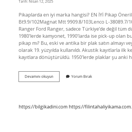
Tarih: Nisan 12, 2025
Pikaplarda en iyi marka hangisi? EN İYİ Pikap Öneril
Bt9.9/102Magnat Mtt 9909.8/103Lenco L-38089.7/10
Ranger Ford Ranger, sadece Türkiye’de değil tüm dü
1980’lerde kamyonet, 1990’larda ise pick-up olan b
pikap mı? Bu, eski ve antika bir plak satın almayı veya
olarak 19. yüzyılda kullanıldı. Akustik kayıtlarla ilk 
kayıtlara dönüştürüldü. 1950’lerde plaklar şu anki ha
En
Devamını okuyun
Yorum Bırak
Iyi
Pikap
Markası
Nedir
https://bilgikadini.com
https://filintahaliyikama.com.