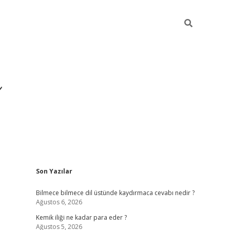
Sidebar
Son Yazılar
https://hiltonbet-giris.
Bilmece bilmece dil üstünde kaydırmaca cevabı nedir ?
Ağustos 6, 2026
Kemik iliği ne kadar para eder ?
Ağustos 5, 2026