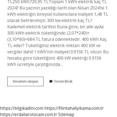
TL250 kWh720,95 TLToplam 1 kWh elektrik kaç TL
2024? Bu yazının yazıldığı tarih olan Nisan 2024’te 1
kWh elektriğin bireysel kullanıcılara maliyeti 1,48 TL
olarak belirlenmişti. 300 kw elektrik kaç TL?
Kademeli elektrik tarifesi Buna göre, bir aile ayda
300 kWh elektrik tükettiğinde; (2,07*240)+
(3,10*60)=684 TL fatura ödemektedir. 400 kWh Kaç
TL eder? Tükettiğiniz elektrik miktarı 400 kW ve
vergiler dahil 1 kWh’nin maliyeti 0.9156 TL olsun. Bu
hesaba göre tükettiğiniz 400 kW elektriği 0.9156
kWh ücretiyle çarptığınızda…
200
Devamını okuyun
Yorum Bırak
Kilovat
Elektrik
Ne
Kadar
https://bilgikadini.com
https://filintahaliyikama.com.tr
https://erdallarotocam.com.tr
Sitemap