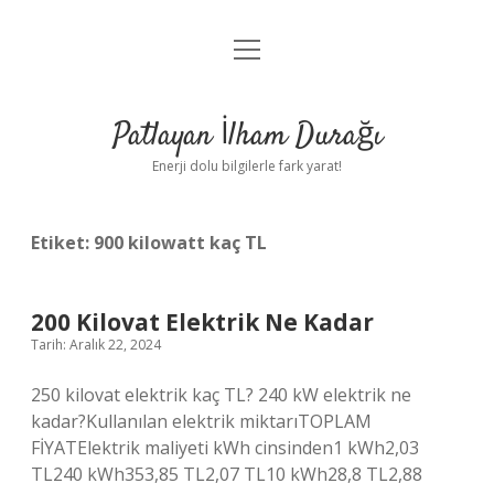
menüyü
Anasayfa
aç
Gizlilik Politikası
Patlayan İlham Durağı
Yasal Uyarı
Enerji dolu bilgilerle fark yarat!
Hakkımızda
Etiket:
900 kilowatt kaç TL
200 Kilovat Elektrik Ne Kadar
Tarih: Aralık 22, 2024
250 kilovat elektrik kaç TL? 240 kW elektrik ne
kadar?Kullanılan elektrik miktarıTOPLAM
FİYATElektrik maliyeti kWh cinsinden1 kWh2,03
TL240 kWh353,85 TL2,07 TL10 kWh28,8 TL2,88