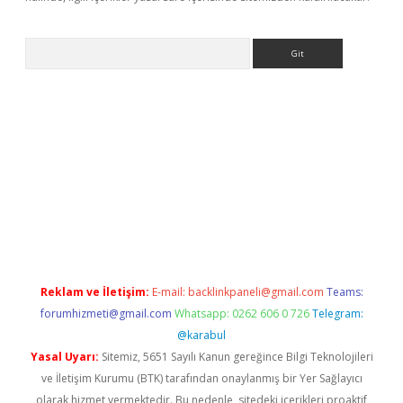
Arama
et-giris.com/
betexper güvenilir mi
elexbetgiris.org
Reklam ve İletişim:
E-mail:
backlinkpaneli@gmail.com
Teams:
forumhizmeti@gmail.com
Whatsapp: 0262 606 0 726
Telegram:
@karabul
Yasal Uyarı:
Sitemiz, 5651 Sayılı Kanun gereğince Bilgi Teknolojileri
ve İletişim Kurumu (BTK) tarafından onaylanmış bir Yer Sağlayıcı
olarak hizmet vermektedir. Bu nedenle, sitedeki içerikleri proaktif