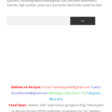
içerikleri,
backlinkpanelicomtr@gmail.com
adresine bildirmeniz
halinde, ilgili içerikler yasal süre içerisinde sitemizden kaldırılacaktır.
Arama
et-giris.com/
betexper güvenilir mi
elexbetgiris.org
Reklam ve İletişim:
E-mail:
backlinkpaneli@gmail.com
Teams:
forumhizmeti@gmail.com
Whatsapp: 0262 606 0 726
Telegram:
@karabul
Yasal Uyarı:
Sitemiz, 5651 Sayılı Kanun gereğince Bilgi Teknolojileri
ve İletişim Kurumu (BTK) tarafından onaylanmış bir Yer Sağlayıcı