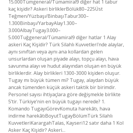
15.000Tümgeneral/Tümamiral9 diğer hat 1 tabur
kaç kişidir? Askeri birliklerBölük80–225Üst
Teğmen/Yüzbaşı/BinbaşıTabur300–
1.300Binbaşı/YarbayAlay1.300–
3.000AlbayTugay3.000–
5.000Tuğgeneral/Tümamiral9 diğer hatlar 1 Alay
askeri Kaç Kişidir? Türk Silahlı Kuvvetleri’nde alaylar,
aynı sınıftan veya aynı ana kollardan gelen
unsurlardan oluşan piyade alayı, topçu alayı, hava
savunma alayı ve hudut alayından oluşan en büyük
birliklerdir. Alay birlikleri 1300-3000 kişiden oluşur.
Tugay mı büyük tümen mi? Tugay, alaydan büyük
ancak tümenden küçük askeri taktik bir birimdir.
Personel sayısı ihtiyaçlara göre değişmekle birlikte
5’tir. Türkiye’nin en büyük tugayı nerede? 1.
Komando TugayıGörevKomuta harekâtı, hava
indirme harekâtıBoyutTugayBölümTürk Silahlı
KuvvetleriKarargahTalas, Kayseri12 satır daha 1 Kol
Asker Kaç Kişidir? Askeri…