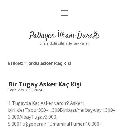
menüyü
Anasayfa
aç
Gizlilik Politikası
Patlayan İlham Durağı
Yasal Uyarı
Enerji dolu bilgilerle fark yarat!
Hakkımızda
Etiket:
1 ordu asker kaç kişi
Bir Tugay Asker Kaç Kişi
Tarih: Aralık 26, 2024
1 Tugayda Kaç Asker vardır? Askeri
birliklerTabur300–1.300Binbaşı/YarbayAlay1.300–
3.000AlbayTugay3.000–
5.000Tuğgeneral/TümamiralTümen10.000–