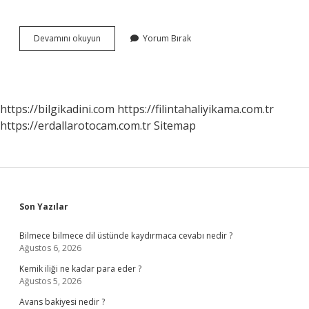
Bir
Devamını okuyun
Yorum Bırak
Tugay
Asker
Kaç
Kişi
https://bilgikadini.com
https://filintahaliyikama.com.tr
https://erdallarotocam.com.tr
Sitemap
Sidebar
Son Yazılar
Bilmece bilmece dil üstünde kaydırmaca cevabı nedir ?
Ağustos 6, 2026
Kemik iliği ne kadar para eder ?
Ağustos 5, 2026
Avans bakiyesi nedir ?