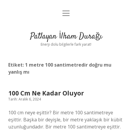
menüyü
Anasayfa
aç
Gizlilik Politikası
Patlayan İlham Durağı
Yasal Uyarı
Enerji dolu bilgilerle fark yarat!
Hakkımızda
Etiket:
1 metre 100 santimetredir doğru mu
yanlış mı
100 Cm Ne Kadar Oluyor
Tarih: Aralık 6, 2024
100 cm neye eşittir? Bir metre 100 santimetreye
eşittir. Başka bir deyişle, bir metre yaklaşık bir kübit
uzunluğundadır. Bir metre 100 santimetreye eşittir.