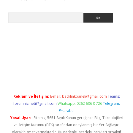
Arama
bet-giris.com/
betexper güvenilir mi
elexbetgiris.org
Reklam ve İletişim:
E-mail:
backlinkpaneli@gmail.com
Teams:
forumhizmeti@gmail.com
Whatsapp: 0262 606 0 726
Telegram:
@karabul
Yasal Uyarı:
Sitemiz, 5651 Sayılı Kanun gereğince Bilgi Teknolojileri
ve İletişim Kurumu (BTK) tarafından onaylanmış bir Yer Sağlayıcı
olarak hizmet vermektedir. Bu nedenle, sitedeki içerikleri proaktif