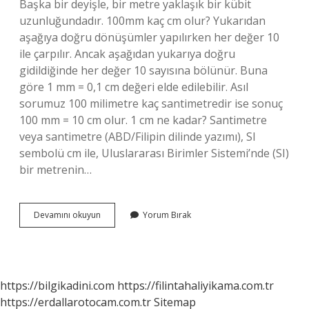
Başka bir deyişle, bir metre yaklaşık bir kübit
uzunluğundadır. 100mm kaç cm olur? Yukarıdan
aşağıya doğru dönüşümler yapılırken her değer 10
ile çarpılır. Ancak aşağıdan yukarıya doğru
gidildiğinde her değer 10 sayısına bölünür. Buna
göre 1 mm = 0,1 cm değeri elde edilebilir. Asıl
sorumuz 100 milimetre kaç santimetredir ise sonuç
100 mm = 10 cm olur. 1 cm ne kadar? Santimetre
veya santimetre (ABD/Filipin dilinde yazımı), SI
sembolü cm ile, Uluslararası Birimler Sistemi’nde (SI)
bir metrenin…
100
Devamını okuyun
Yorum Bırak
Cm
Ne
Kadar
Oluyor
https://bilgikadini.com
https://filintahaliyikama.com.tr
https://erdallarotocam.com.tr
Sitemap