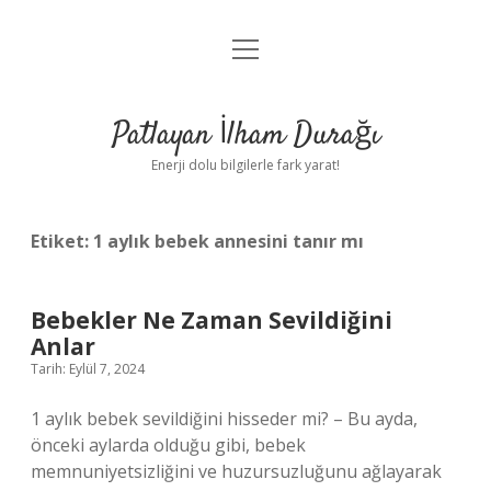
menüyü
Anasayfa
aç
Gizlilik Politikası
Patlayan İlham Durağı
Yasal Uyarı
Enerji dolu bilgilerle fark yarat!
Hakkımızda
Etiket:
1 aylık bebek annesini tanır mı
Bebekler Ne Zaman Sevildiğini
Anlar
Tarih: Eylül 7, 2024
1 aylık bebek sevildiğini hisseder mi? – Bu ayda,
önceki aylarda olduğu gibi, bebek
memnuniyetsizliğini ve huzursuzluğunu ağlayarak