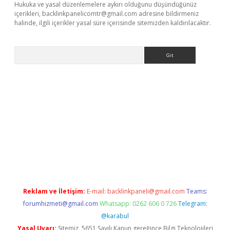
Hukuka ve yasal düzenlemelere aykırı olduğunu düşündüğünüz
içerikleri,
backlinkpanelicomtr@gmail.com
adresine bildirmeniz
halinde, ilgili içerikler yasal süre içerisinde sitemizden kaldırılacaktır.
Arama
et-giris.com/
betexper güvenilir mi
elexbetgiris.org
Reklam ve İletişim:
E-mail:
backlinkpaneli@gmail.com
Teams:
forumhizmeti@gmail.com
Whatsapp: 0262 606 0 726
Telegram:
@karabul
Yasal Uyarı:
Sitemiz, 5651 Sayılı Kanun gereğince Bilgi Teknolojileri